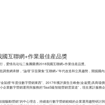
8我國互聯網+作業最佳産品獎
舉行，爱情岛论坛二集團榮膺2018我國互聯網+作業佳産品獎。
息調查網承辦，“論壇”宗旨聚集“互聯網+”年代改造和立異趨勢，開掘國
評金鼠標“年度佳數字營銷東西”、2017年獲評廣告主峰會(金遠獎)具商
企業數字營銷運用與服務的“SaaS級智能營銷雲渠道”，現在累計服務
技能驅動營銷”的中心理念，持續進行數字營銷範疇的企業運用趨勢研討