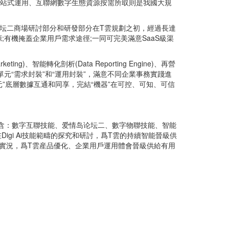
一站式運用、互聯網數字生態資源按需所取則是我國大規
论坛二商場研討部分和研發部分在T雲規劃之初，經過長達
;有機掩蓋企業用戶需求途徑;一同可完美滿意SaaS級渠
ting)、智能轉化剖析(Data Reporting Engine)、再營
大層面，經過小單元“需求封裝”和“運用封裝”，滿意不同企業事務實踐進
元”底層數據互通和同享，完結“機器”在可控、可知、可信
包含：數字互聯技能、爱情岛论坛二、數字物聯技能、智能
gi Ai技能範疇的探究和研討，爲T雲的持續智能晉級供
營實況，爲T雲産品優化、企業用戶運用體會晉級供給有用