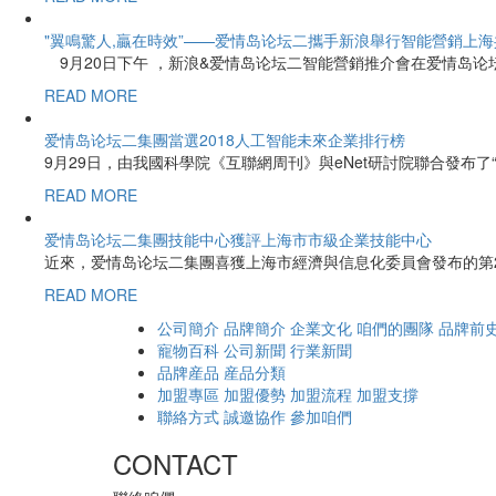
"翼鳴驚人,贏在時效”——爱情岛论坛二攜手新浪舉行智能營銷上
9月20日下午 ，新浪&爱情岛论坛二智能營銷推介會在爱情岛论
READ MORE
爱情岛论坛二集團當選2018人工智能未來企業排行榜
9月29日，由我國科學院《互聯網周刊》與eNet研討院聯合發布了“
READ MORE
爱情岛论坛二集團技能中心獲評上海市市級企業技能中心
近來，爱情岛论坛二集團喜獲上海市經濟與信息化委員會發布的第2
READ MORE
公司簡介
品牌簡介
企業文化
咱們的團隊
品牌前
寵物百科
公司新聞
行業新聞
品牌産品
産品分類
加盟專區
加盟優勢
加盟流程
加盟支撐
聯絡方式
誠邀協作
參加咱們
CONTACT