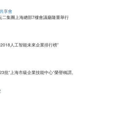
海共享會
坛二集團上海總部7樓會議廳隆重舉行
2018人工智能未來企業排行榜”
3批”上海市級企業技能中心”榮譽稱謂。
史