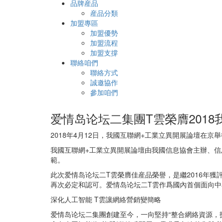
品牌産品
産品分類
加盟專區
加盟優勢
加盟流程
加盟支撐
聯絡咱們
聯絡方式
誠邀協作
參加咱們
爱情岛论坛二集團T雲榮膺201
2018年4月12日，我國互聯網+工業立異開展論壇在京
我國互聯網+工業立異開展論壇由我國信息協會主辦、信
範。
此次爱情岛论坛二T雲榮膺佳産品榮譽，是繼2016年獲
再次必定和認可。爱情岛论坛二T雲作爲國內首個面向中小
深化人工智能 T雲讓網絡營銷變簡略
爱情岛论坛二集團創建至今，一向堅持“整合網絡資源，