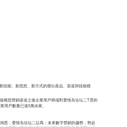
內新技能、新思想、新方式的傑出産品、渠道與技能模
場價值構思營銷渠道之後企業用戶商場對爱情岛论坛二T雲的
企業用戶數量已達5萬余家。
與洞悉，爱情岛论坛二以爲：未來數字營銷的趨勢，勢必